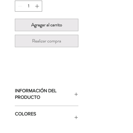
Agregar al carrito
Realizar compra
INFORMACIÓN DEL
PRODUCTO
Vestido Filipa, cuello redondo, sin
COLORES
mangas y de falda amplia.
Tela bambula
Los colores de las telas son